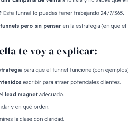
r una campaña de venta
a tu lista y no sabes qué e
?
Este funnel lo puedes tener trabajando 24/7/365.
unnels pero sin pensar
en la estrategia (en que el
ella te voy a explicar:
strategia
para que el funnel funcione (con ejemplos)
ntenidos
escribir para atraer potenciales clientes.
el
lead magnet
adecuado.
dar y en qué orden.
mines la clase con claridad.