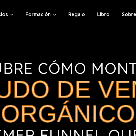
cios
Formación
Regalo
Libro
Sobre
UBRE CÓMO MONT
UDO DE VE
ORGÁNICO
RIMER FUNNEL QUE