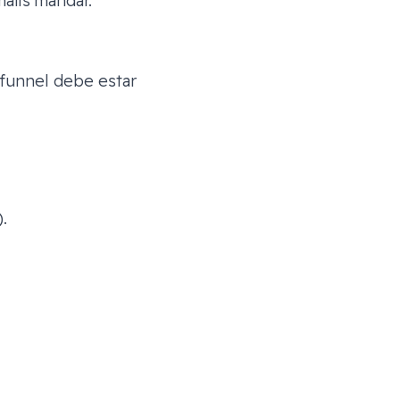
mails mandar.
 funnel debe estar
.