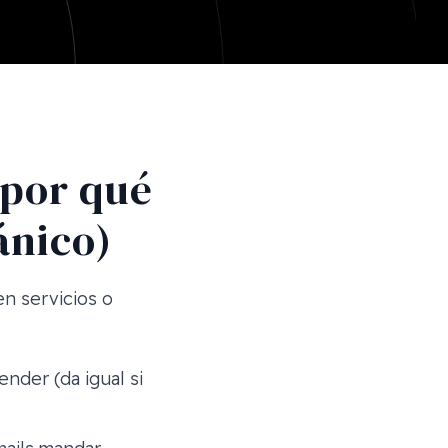
 por qué
ánico)
n servicios o
nder (da igual si