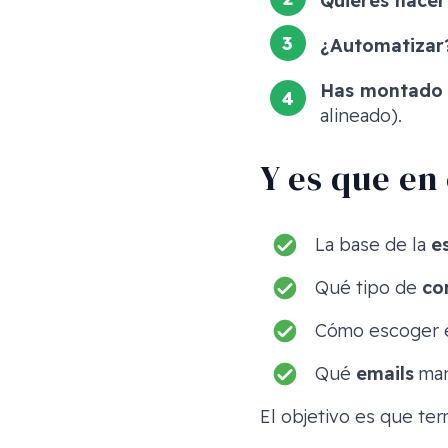
Quieres hace
¿Automatizar
Has montado f
alineado).
Y es que en 
La base de la
e
Qué tipo de
co
Cómo escoger 
Qué
emails
man
El objetivo es que ter