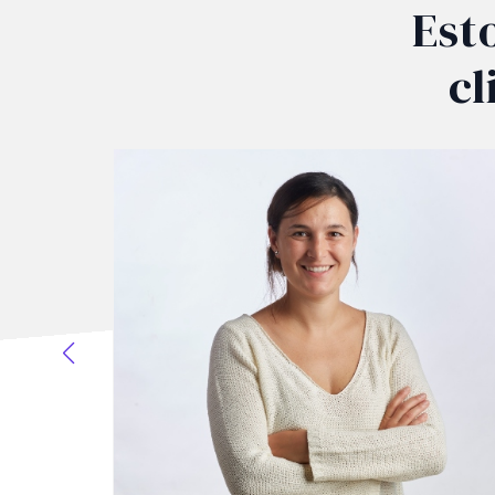
Est
cl