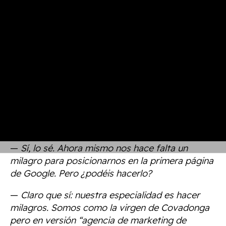
—
Tenemos algunas campañas de publicidad en
marcha, pero poca cosa. Y redes sociales no
tenemos.
— Vale, te explico. Por lo que me cuentas, ahora
mismo
vuestra web no tiene autoridad a ojos
de Google.
Eso significa que apenas tiene
“fuerza” para posicionar. Además, tenéis varios
competidores que llevan tiempo publicando
contenidos y están bastante bien posicionados.
Eso nos añade una capa extra de dificultad.
—
Sí, lo sé. Ahora mismo nos hace falta un
milagro para posicionarnos en la primera página
de Google. Pero ¿podéis hacerlo?
—
Claro que sí: nuestra especialidad es hacer
milagros. Somos como la virgen de Covadonga
pero en versión “agencia de marketing de